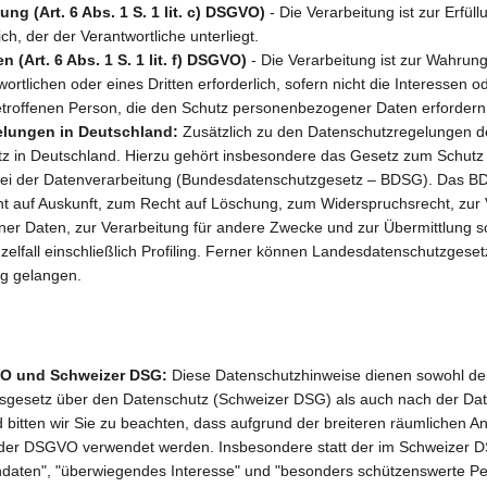
ung (Art. 6 Abs. 1 S. 1 lit. c) DSGVO)
 - Die Verarbeitung ist zur Erfüll
ich, der der Verantwortliche unterliegt.
n (Art. 6 Abs. 1 S. 1 lit. f) DSGVO)
 - Die Verarbeitung ist zur Wahrung
ortlichen oder eines Dritten erforderlich, sofern nicht die Interessen 
etroffenen Person, die den Schutz personenbezogener Daten erfordern
elungen in Deutschland: 
Zusätzlich zu den Datenschutzregelungen d
 in Deutschland. Hierzu gehört insbesondere das Gesetz zum Schutz 
i der Datenverarbeitung (Bundesdatenschutzgesetz – BDSG). Das BD
t auf Auskunft, zum Recht auf Löschung, zum Widerspruchsrecht, zur 
r Daten, zur Verarbeitung für andere Zwecke und zur Übermittlung so
elfall einschließlich Profiling. Ferner können Landesdatenschutzgeset
g gelangen.
O und Schweizer DSG: 
Diese Datenschutzhinweise dienen sowohl der
gesetz über den Datenschutz (Schweizer DSG) als auch nach der Da
itten wir Sie zu beachten, dass aufgrund der breiteren räumlichen 
fe der DSGVO verwendet werden. Insbesondere statt der im Schweizer 
ndaten", "überwiegendes Interesse" und "besonders schützenswerte Pe