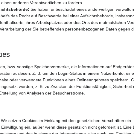
 einen anderen Verantwortlichen zu fordern.
sichtsbehörde:
 Sie haben unbeschadet eines anderweitigen verwaltun
ehelfs das Recht auf Beschwerde bei einer Aufsichtsbehörde, insbesond
fenthaltsorts, ihres Arbeitsplatzes oder des Orts des mutmaßlichen Ver
ie Verarbeitung der Sie betreffenden personenbezogenen Daten gegen
ies
eien, bzw. sonstige Speichervermerke, die Informationen auf Endgeräte
räten auslesen. Z. B. um den Login-Status in einem Nutzerkonto, eine
halte oder verwendete Funktionen eines Onlineangebotes speichern. C
ingesetzt werden, z. B. zu Zwecken der Funktionsfähigkeit, Sicherheit
rstellung von Analysen der Besucherströme. 
 
Wir setzen Cookies im Einklang mit den gesetzlichen Vorschriften ein.
inwilligung ein, außer wenn diese gesetzlich nicht gefordert ist. Eine E
eichern und das Auslesen der Informationen, also auch von Cookies, un