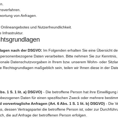
n.
nsverfahren.
wortung von Anfragen.
s Onlineangebotes und Nutzerfreundlichkeit.
 Infrastruktur.
htsgrundlagen
lagen nach der DSGVO: 
Im Folgenden erhalten Sie eine Übersicht d
 personenbezogene Daten verarbeiten. Bitte nehmen Sie zur Kenntnis,
nale Datenschutzvorgaben in Ihrem bzw. unserem Wohn- oder Sitzland
lere Rechtsgrundlagen maßgeblich sein, teilen wir Ihnen diese in der Da
bs. 1 S. 1 lit. a) DSGVO)
 - Die betroffene Person hat ihre Einwilligung 
nbezogenen Daten für einen spezifischen Zweck oder mehrere besti
 vorvertragliche Anfragen (Art. 6 Abs. 1 S. 1 lit. b) DSGVO)
 - Die V
gs, dessen Vertragspartei die betroffene Person ist, oder zur Durchführ
h, die auf Anfrage der betroffenen Person erfolgen.