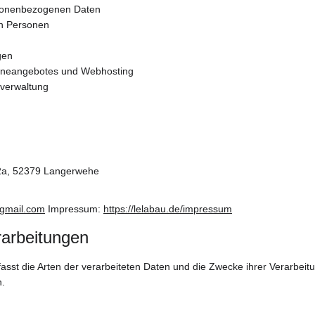
rsonenbezogenen Daten
en Personen
gen
nlineangebotes und Webhosting
nverwaltung
2a, 52379 Langerwehe
gmail.com
 Impressum: 
https://lelabau.de/impressum
rarbeitungen
fasst die Arten der verarbeiteten Daten und die Zwecke ihrer Verarbe
n.